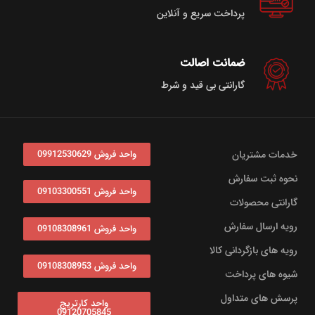
پرداخت سریع و آنلاین
ضمانت اصالت
گارانتی بی قید و شرط
خدمات مشتریان
واحد فروش 09912530629
نحوه ثبت سفارش
واحد فروش 09103300551
گارانتی محصولات
رویه ارسال سفارش
واحد فروش 09108308961
رویه های بازگردانی کالا
واحد فروش 09108308953
شیوه های پرداخت
پرسش های متداول
واحد کارتریج
09120705845