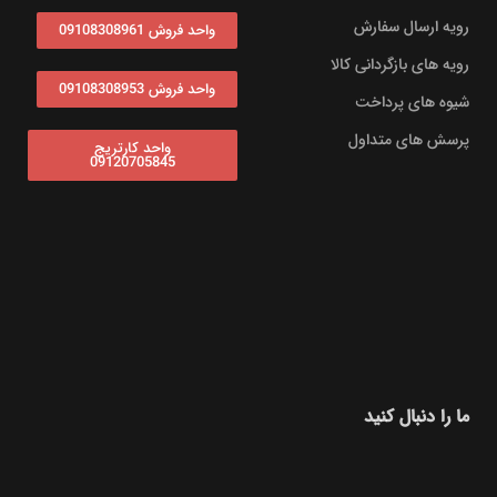
رویه ارسال سفارش
واحد فروش 09108308961
رویه های بازگردانی کالا
واحد فروش 09108308953
شیوه های پرداخت
پرسش های متداول
واحد کارتریج
09120705845
ما را دنبال کنید